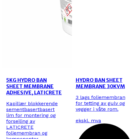
5KG HYDRO BAN
HYDRO BAN SHEET
SHEET MEMBRANE
MEMBRANE 30KVM
ADHESIVE, LATICRETE
3 lags foliemembran
for tetting av gulv og
Kapillær blokkerende
vegger i våte rom.
sementbasertbasert
lim for montering og
ekskl. mva
forseiling av
LATICRETE
foliemembran og
komponenter