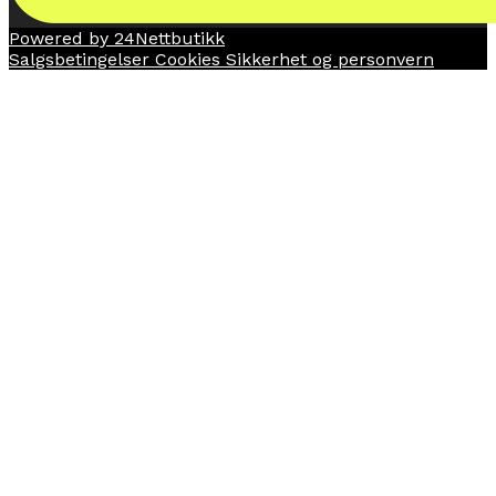
Powered by 24Nettbutikk
Salgsbetingelser
Cookies
Sikkerhet og personvern