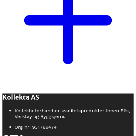
Kollekta AS
Kollekta forhandler kvalitetsprodukter innen Flis,
Verktøy og Byggkjemi.
Org nr: 931786474