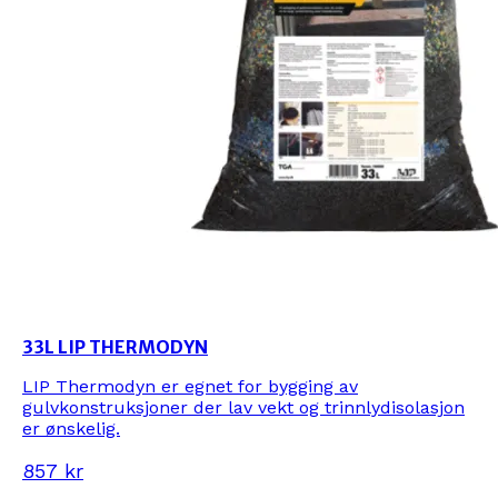
33L LIP THERMODYN
LIP Thermodyn er egnet for bygging av
gulvkonstruksjoner der lav vekt og trinnlydisolasjon
er ønskelig.
857 kr