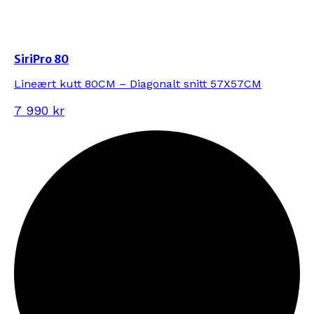
SiriPro 80
Lineært kutt 80CM – Diagonalt snitt 57X57CM
7 990 kr