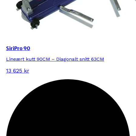
SiriPro 90
Lineært kutt 90CM – Diagonalt snitt 63CM
13 625 kr