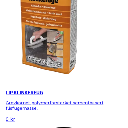
LIP KLINKERFUG
Grovkornet polymerforsterket sementbasert
flisfugemasse.
0 kr