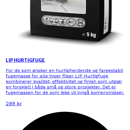
LIP HURTIGFUGE
For de som ønsker en hurtigherdende og fargestabil
fugemasse for alle typer fliser LIP Hurtigfuge
kombinerer kvalitet, effektivitet og finish som utgjør
en forskjell i både små og store prosjekter. Det er
fugemassen for de som ikke vil inngå kompromisser.
289 kr