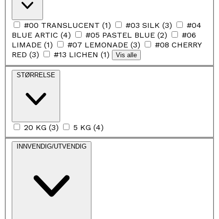
#00 TRANSLUCENT
(
1
)
#03 SILK
(
3
)
#04
BLUE ARTIC
(
4
)
#05 PASTEL BLUE
(
2
)
#06
LIMADE
(
1
)
#07 LEMONADE
(
3
)
#08 CHERRY
RED
(
3
)
#13 LICHEN
(
1
)
Vis alle
STØRRELSE
20 KG
(
3
)
5 KG
(
4
)
INNVENDIG/UTVENDIG