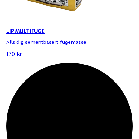
LIP MULTIFUGE
Allsidig sementbasert fugemasse.
170 kr