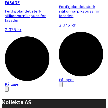
FASADE
Ferdigblandet sterk
Ferdigblandet sterk
silikonharpikspuss for
silikonharpikspuss for
fasader.
fasader.
2 375 kr
2 375 kr
På lager
På lager
Kollekta AS