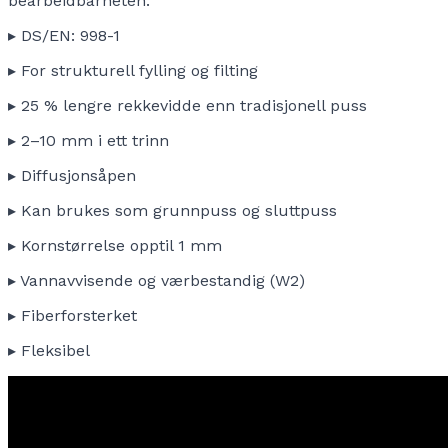
bearbeidbarheten.
▸ DS/EN: 998-1
▸ For strukturell fylling og filting
▸ 25 % lengre rekkevidde enn tradisjonell puss
▸ 2–10 mm i ett trinn
▸ Diffusjonsåpen
▸ Kan brukes som grunnpuss og sluttpuss
▸ Kornstørrelse opptil 1 mm
▸ Vannavvisende og værbestandig (W2)
▸ Fiberforsterket
▸ Fleksibel