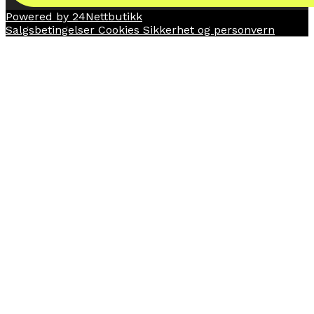
Powered by 24Nettbutikk
Salgsbetingelser
Cookies
Sikkerhet og personvern