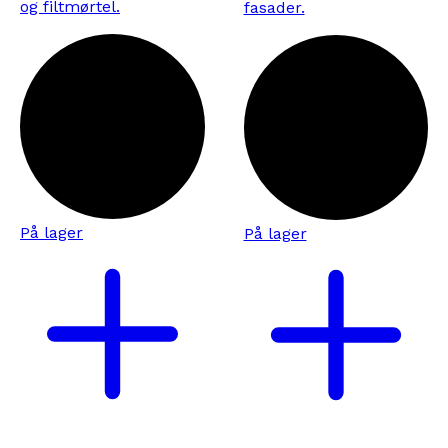
og filtmørtel.
fasader.
På lager
På lager