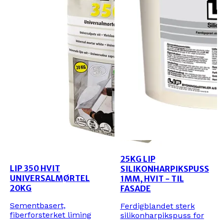
25KG LIP
LIP 350 HVIT
SILIKONHARPIKSPUSS
UNIVERSALMØRTEL
1MM, HVIT - TIL
20KG
FASADE
Sementbasert,
Ferdigblandet sterk
fiberforsterket liming
silikonharpikspuss for