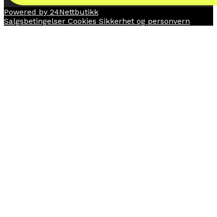
Powered by 24Nettbutikk
Salgsbetingelser
Cookies
Sikkerhet og personvern