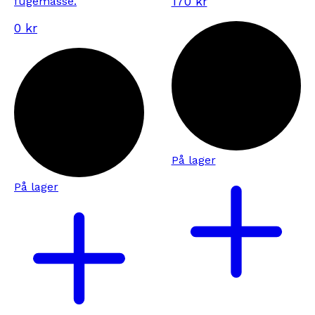
170 kr
fugemasse.
0 kr
På lager
På lager