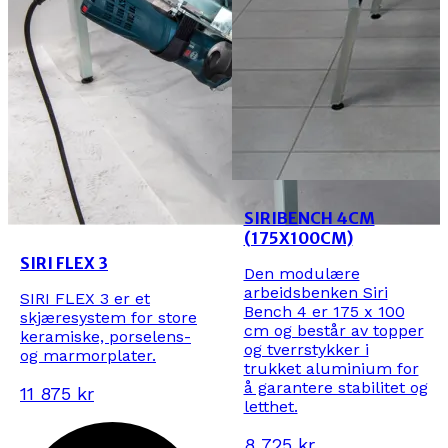
SIRIBENCH 4CM
(175X100CM)
SIRI FLEX 3
Den modulære
arbeidsbenken Siri
SIRI FLEX 3 er et
Bench 4 er 175 x 100
skjæresystem for store
cm og består av topper
keramiske, porselens-
og tverrstykker i
og marmorplater.
trukket aluminium for
å garantere stabilitet og
11 875 kr
letthet.
8 725 kr