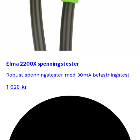
Elma 2200X spenningstester
Robust spenningstester med 30mA belastningstest
1 626 kr