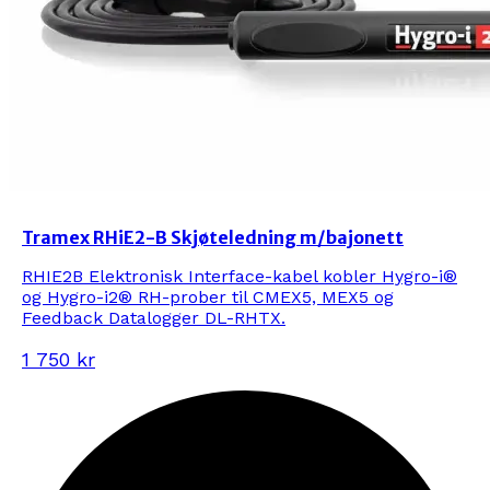
Tramex RHiE2-B Skjøteledning m/bajonett
RHIE2B Elektronisk Interface-kabel kobler Hygro-i®
og Hygro-i2® RH-prober til CMEX5, MEX5 og
Feedback Datalogger DL-RHTX.
1 750 kr