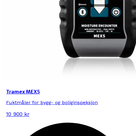
Tramex MEX5
Fuktmåler for bygg- og boliginspeksjon
10 900 kr