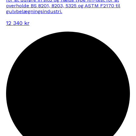
overholde BS 8201, 8203, 5325 og ASTM F2170 til
gulvbelægningsindustri.
12 340 kr