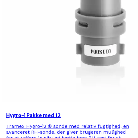
Hygro-i Pakke med 12
Tramex Hygro-i2 ® sonde med relativ fugtighed, en
avanceret RH-sonde, der giver brugeren mulighed
for at udføre in situ og hætte type RH-test for at