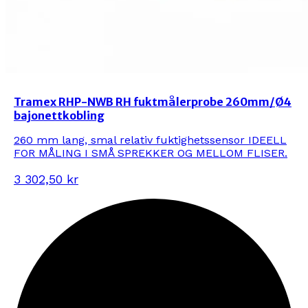
Tramex RHP-NWB RH fuktmålerprobe 260mm/Ø4
bajonettkobling
260 mm lang, smal relativ fuktighetssensor IDEELL
FOR MÅLING I SMÅ SPREKKER OG MELLOM FLISER.
3 302,50 kr