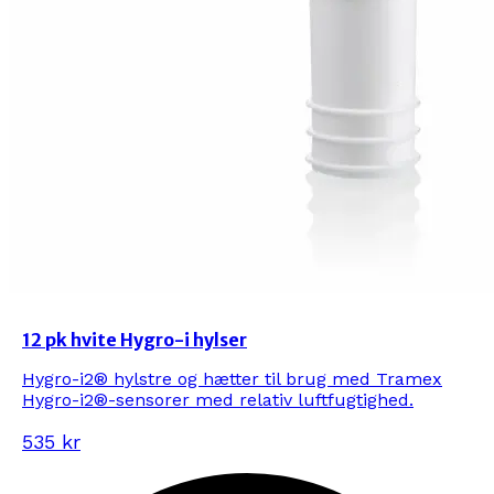
12 pk hvite Hygro-i hylser
Hygro-i2® hylstre og hætter til brug med Tramex
Hygro-i2®-sensorer med relativ luftfugtighed.
535 kr