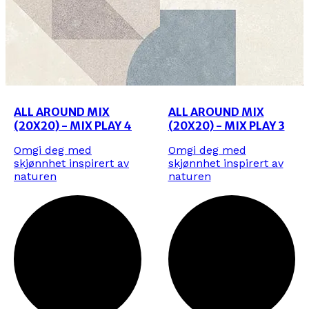
ALL AROUND MIX
ALL AROUND MIX
(20X20) - MIX PLAY 4
(20X20) - MIX PLAY 3
Omgi deg med
Omgi deg med
skjønnhet inspirert av
skjønnhet inspirert av
naturen
naturen