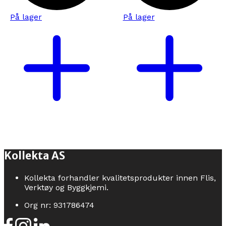
På lager
På lager
Kollekta AS
Kollekta forhandler kvalitetsprodukter innen Flis,
Verktøy og Byggkjemi.
Org nr: 931786474